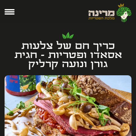
כריך חם של צלעות
אסאדו ופטריות - חגית
גורן ונועה קרליק