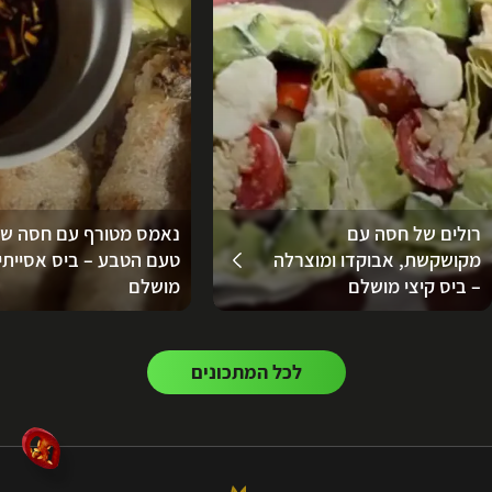
רולים של חסה עם
נאמס מטורף עם חסה ש
מקושקשת, אבוקדו ומוצרלה
טעם הטבע – ביס אסייתי
– ביס קיצי מושלם
מושלם
לכל המתכונים