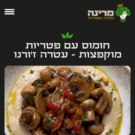
חומוס עם פטריות
מוקפצות - עטרה ז׳ורנו