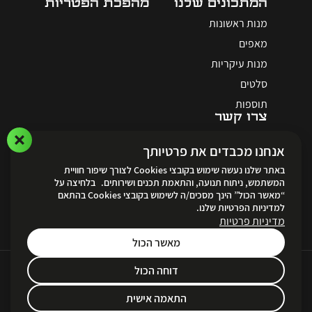
המתכונים שלנו
מהפכת הפטריות
מנות ראשונות
מאפים
מנות עיקריות
סלטים
תוספות
צרו קשר
אנחנו מכבדים את פרטיותך
באתר שלנו נעשה שימוש בקובצי Cookies לצורך שיפור חוויית
המשתמש, ניתוח תנועה, והתאמת תכנים ושירותים. בלחיצה על
“מאשר הכול” הינך מסכים/ה לשימוש בקובצי Cookies בהתאם
לאתר ההזמנות
למדיניות הפרטיות שלנו.
מדיניות פרטיות
מאשר הכול
דוחה הכול
Created by
Unika Digital
תקנון ותנאי שימוש ופרטיות
|
הצהרת נגישות
|
מדיניות הפרטיות
התאמה אישית
© Marina Galil 2023 All rights reserved.