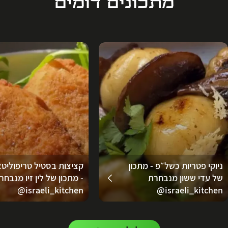
מתכונים דומים
ניוקי פטריות כשל״פ - מתכון
קציצות בסטיל טריפוליטא
של עדי ששון מנבחרת
- מתכון של לין זיו מנבחר
‪‪@israeli_kitchen‬‬
‪@israeli_kitchen‬