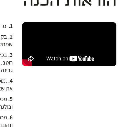
הוראות הכנה
מחממי
בקע
שמתקב
בכלי
רוטב. 
גבינה 
.מו
את שא
מכס
ובולגר
וזהוב