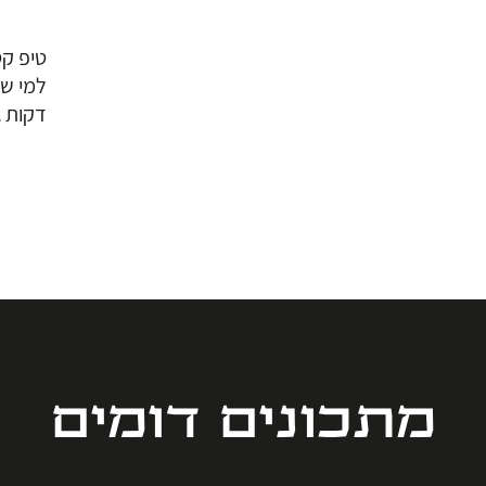
טיפ קט
דקות ג
מתכונים דומים