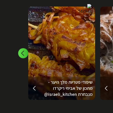
שיפודי פטריות מלך היער -
מתכון של אביחי ריקרדו
פסטה ונקניק
מנבחרת ‪‪@israeli_kitchen‬‬
מרינה