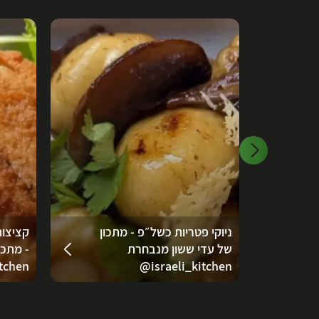
ניוקי פטריות כשל״פ - מתכון
קציצות
של עדי ששון מנבחרת
- מתכו
tchen‬‬
‪@israeli_kitchen‬