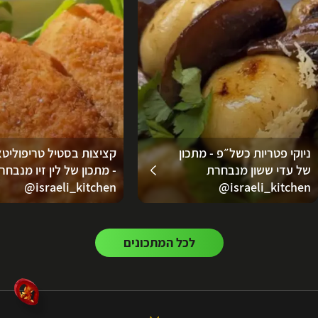
ניוקי פטריות כשל״פ - מתכון
קציצות בסטיל טריפוליטא
של עדי ששון מנבחרת
- מתכון של לין זיו מנבחר
‪‪@israeli_kitchen‬‬
‪@israeli_kitchen‬
לכל המתכונים