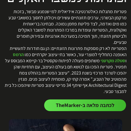
פטריות מתגלות כאלטרנטיבה אידיאלית למי שנמנע מבשר, בזכות
מרקמן הבשרני, ערכים תזונתיים עשירים ויכולתן לחסוך במשאבי טבע
כמו מים ואדמה, לצד פליטת פחמן נמוכה. מבחינה בריאותית
ואקולוגית, הפטריות עומדות במרכז הפתרונות למשבר האקלים
ולביטחון תזונתי, תוך תמיכה במערכות אורגניות ובפירוק חומרים
טבעיים.
הפטריות לא רק מספקות פתרונות תזונתיים: הן גם חודרות לתעשיית
האופנה כתחליף למוצרי עור, כאשר בתי עיצוב יוקרתיים כמו
הרמס
ו
סטלה מקרטני
משתפים פעולה לפיתוח טקסטיל בר-קיימא המבוסס על
תפטיר. פטריות הפכו גם לנושא חם בעולם העיצוב, עם תחזיות שהן
יהפכו לטרנד מרכזי בשנת 2023. "עיצוב הפטריות בהחלט צמח
מהמוטיב של הטבע," אמרה קתי קו, מומחית לעיצוב פנים. מגזין
Architectural Digest אף שיתף 34 פריטי עיצוב פטריות שיהפכו כל בית
למבצר טבעי.
לכתבה מלאה ב-TheMarker