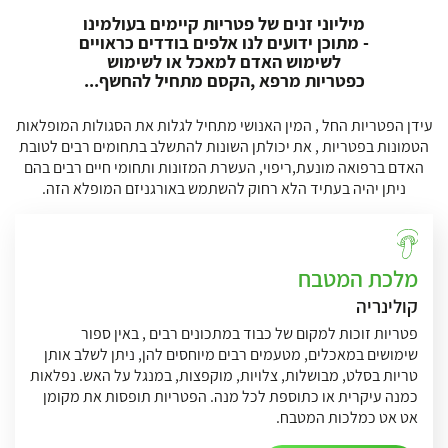
מיליוני זנים של פטריות קיימים בעולמינו
- מתוכן ידועים לנו אלפים בודדים כראויים
לשימוש האדם למאכל או לשימוש
כפטריות מרפא ,הקסם מתחיל להחשף...
עידן הפטריות החל , המין האנושי מתחיל לגלות את הסגולות המופלאות
הטמונות בפטריות , את יכולתן השונות להתשלב בתחומים רבים לטובת
האדם ברפואה מונעת,ריפוי, העשרת המזונות ותחומי חיים רבים בהם
ניתן יהיה בעתיד הלא רחוק להשתמש באורגניזם המופלא הזה.
מלכת המטבח
קולינריה
פטריות זוכות למקום של כבוד במתכונים רבים , באין ספור
שימושים במאכלים, מטעמים רבים מיוחסים להן, ניתן לשלב אותן
טריות בסלט, מבושלות, צלויות, מוקפצות, במנגל על האש. נפלאות
כמנה עיקרית או כתוספת לכל מנה. הפטריות תופסות את מקומן
אט אט כמלכות המטבח.