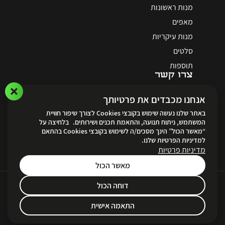
מנות ראשונות
מאפים
מנות עיקריות
סלטים
תוספות
צרו קשר
אנחנו מכבדים את פרטיותך
באתר שלנו נעשה שימוש בקובצי Cookies לצורך שיפור חוויית
המשתמש, ניתוח תנועה, והתאמת תכנים ושירותים. בלחיצה על
“מאשר הכול” הינך מסכים/ה לשימוש בקובצי Cookies בהתאם
לאתר ההזמנות
למדיניות הפרטיות שלנו.
מדיניות פרטיות
מאשר הכול
דוחה הכול
Created by
Unika Digital
תקנון ותנאי שימוש ופרטיות
|
הצהרת נגישות
|
מדיניות הפרטיות
התאמה אישית
© Marina Galil 2023 All rights reserved.