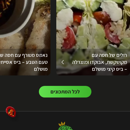
רולים של חסה עם
נאמס מטורף עם חסה ש
מקושקשת, אבוקדו ומוצרלה
טעם הטבע – ביס אסייתי
– ביס קיצי מושלם
מושלם
לכל המתכונים