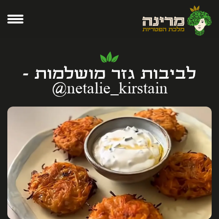
⁨לביבות גזר מושלמות -
netalie_kirstain@