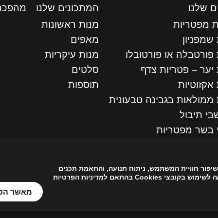
ם שלנו
המתכונים שלנו
מהפכת
ת מפטריות
מנות ראשונות
שמפניון
מאפים
 פורטבלה או פורטובלו
מנות עיקריות
יער – פטריות צדף
סלטים
אקזוטיות
תוספות
 ממולאות בגבינה טבעונית
בי תיבול
 בשר מפטריות
יוחדים
עשה שימוש בקובצי Cookies לצורך שיפור חוויית המשתמש, ניתוח תנועה, והתאמת תכנים
ושירותים. בלחיצה על “מאשר הכול” הינך מסכים/ה לשימוש בקובצי Cookies בהתאם למדיניות הפרטיות
מאשר הכו
וש ופרטיות
|
הצהרת נגישות
|
מדיניות הפרטיות