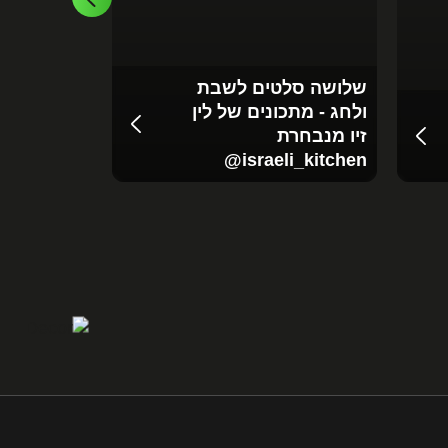
שלושה סלטים לשבת
מרק פטריו
ולחג - מתכונים של לין
מחמצת - מ
זיו מנבחרת
ששון מנב
li_kitchen‬‬
‪@israeli_kitchen‬