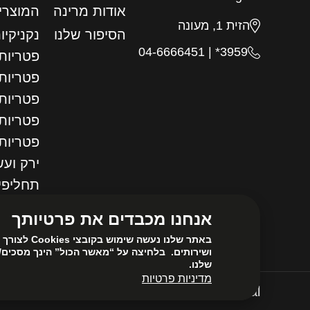
אודות מרינה
המוצרי
הזית 1, מעונה
הסיפור שלנו
נקניקיו
04-6666451
|
3959*
פטריות 
פטריות
פטריות 
פטריות 
פטריות
ירק ועש
תחליפי
ירקות מ
אנחנו מכבדים את פרטיותך
נבטים
באתר שלנו נ
שלנו.
מדיניות פרטיות
Unika Digital
Created by
תקנון ותנאי שימ