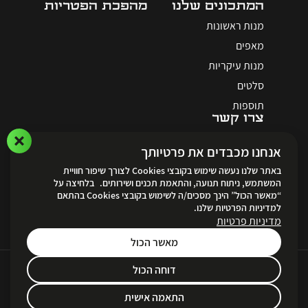
המתכונים שלנו
מהפכת הפטריות
מנות ראשונות
מאפים
מנות עיקריות
סלטים
תוספות
צרו קשר
אנחנו מכבדים את פרטיותך
באתר שלנו נעשה שימוש בקובצי Cookies לצורך שיפור חוויית
המשתמש, ניתוח תנועה, והתאמת תכנים ושירותים. בלחיצה על
“מאשר הכול” הינך מסכים/ה לשימוש בקובצי Cookies בהתאם
לאתר ההזמנות
למדיניות הפרטיות שלנו.
מדיניות פרטיות
מאשר הכול
דוחה הכול
Created by
Unika Digital
תקנון ותנאי שימוש ופרטיות
|
הצהרת נגישות
|
מדיניות הפרטיות
התאמה אישית
© Marina Galil 2023 All rights reserved.