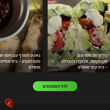
רולים של חסה עם
נאמס מטורף עם חסה ש
מקושקשת, אבוקדו ומוצרלה
טעם הטבע – ביס אסייתי
– ביס קיצי מושלם
מושלם
לכל המתכונים