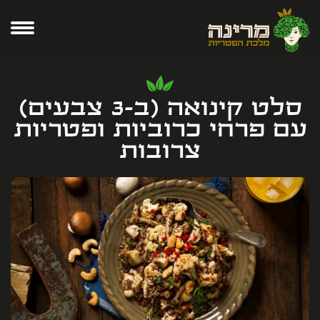
סלט קינואה (ב-3 צבעים)
עם פרחי כרוביות ופטריות
צרובות