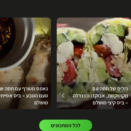
רולים של חסה עם
נאמס מטורף עם חסה ש
מקושקשת, אבוקדו ומוצרלה
טעם הטבע – ביס אסייתי
– ביס קיצי מושלם
מושלם
לכל המתכונים