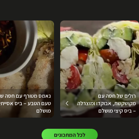
רולים של חסה עם
נאמס מטורף עם חסה ש
מקושקשת, אבוקדו ומוצרלה
טעם הטבע – ביס אסייתי
– ביס קיצי מושלם
מושלם
לכל המתכונים