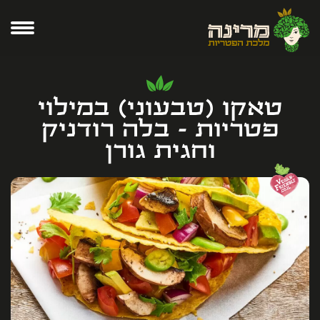
טאקו (טבעוני) במילוי
פטריות - בלה רודניק
וחגית גורן