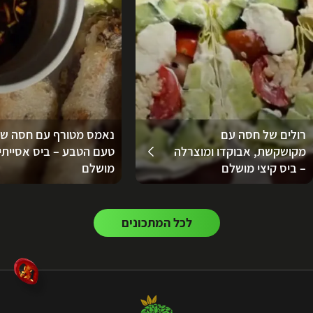
רולים של חסה עם
נאמס מטורף עם חסה ש
מקושקשת, אבוקדו ומוצרלה
טעם הטבע – ביס אסייתי
– ביס קיצי מושלם
מושלם
לכל המתכונים