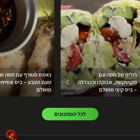
רולים של חסה עם
נאמס מטורף עם חסה ש
מקושקשת, אבוקדו ומוצרלה
טעם הטבע – ביס אסייתי
– ביס קיצי מושלם
מושלם
לכל המתכונים