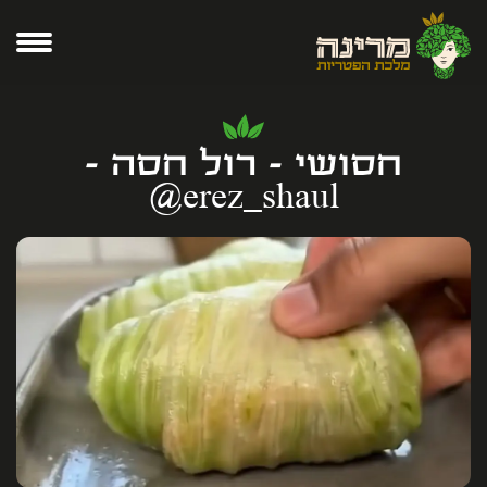
חסושי - רול חסה -
erez_shaul@