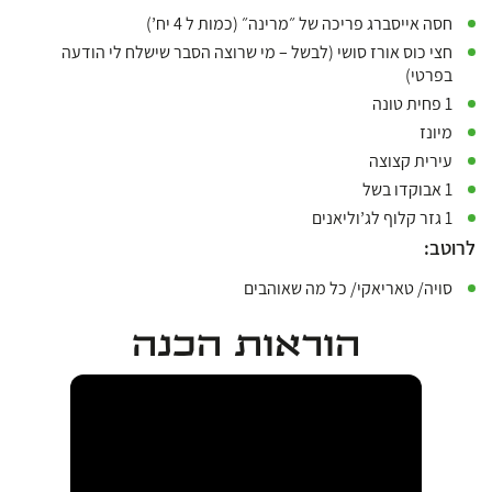
חסה אייסברג פריכה של ״מרינה״ (כמות ל 4 יח’)
חצי כוס אורז סושי (לבשל – מי שרוצה הסבר שישלח לי הודעה
בפרטי)
1 פחית טונה
מיונז
עירית קצוצה
1 אבוקדו בשל
1 גזר קלוף לג’וליאנים
לרוטב:
סויה/ טאריאקי/ כל מה שאוהבים
הוראות הכנה