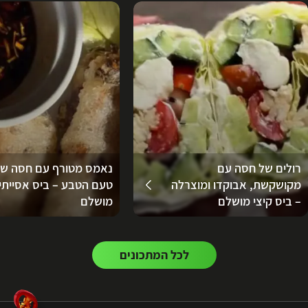
רולים של חסה עם
נאמס מטורף עם חסה ש
מקושקשת, אבוקדו ומוצרלה
טעם הטבע – ביס אסייתי
– ביס קיצי מושלם
מושלם
לכל המתכונים