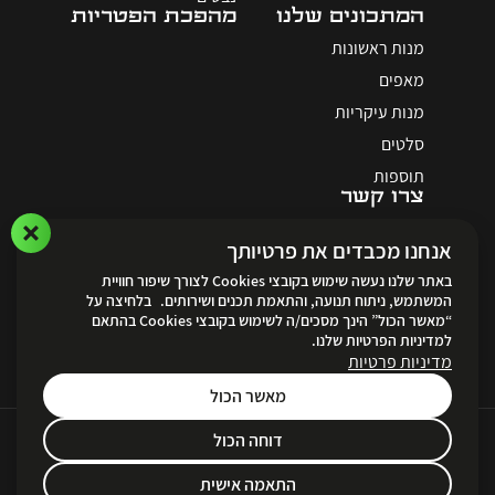
המתכונים שלנו
מהפכת הפטריות
מנות ראשונות
מאפים
מנות עיקריות
סלטים
תוספות
צרו קשר
אנחנו מכבדים את פרטיותך
באתר שלנו נעשה שימוש בקובצי Cookies לצורך שיפור חוויית
המשתמש, ניתוח תנועה, והתאמת תכנים ושירותים. בלחיצה על
“מאשר הכול” הינך מסכים/ה לשימוש בקובצי Cookies בהתאם
לאתר ההזמנות
למדיניות הפרטיות שלנו.
מדיניות פרטיות
מאשר הכול
דוחה הכול
Created by
Unika Digital
תקנון ותנאי שימוש ופרטיות
|
הצהרת נגישות
|
מדיניות הפרטיות
התאמה אישית