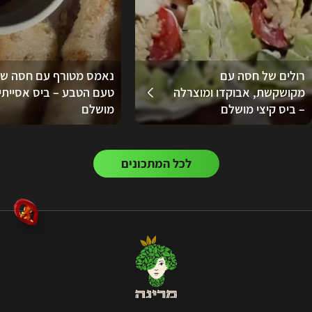
רולים של חסה עם
נאמס מטורף עם חסה ש
מקושקשת, אבוקדו ומוצרלה
טעם הטבע – ביס אסייתי
– ביס קיצי מושלם
מושלם
לכל המתכונים