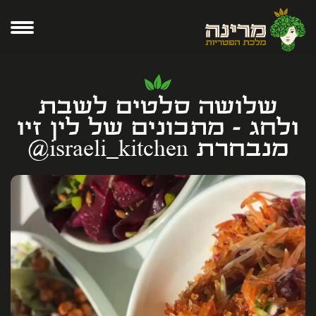
שלושה סלטים לשבת
ולחג - מתכונים של לין זיו
מנבחרת ‪@israeli_kitchen‬