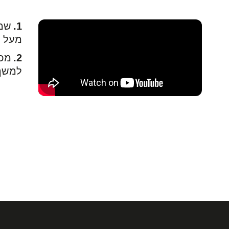
שמי
מעל כ
למשך 15-20 דק ומג