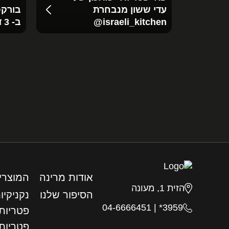
עדי ששון מנבחרת
בורקס
‪@israeli_kitchen‬
ב- 3 דקות עבודה
אודות מרינה
המוצרי
הזית 1, מעונה
הסיפור שלנו
נקניקיו
04-6666451
|
3959*
פטריות 
פטריות