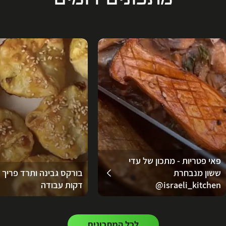
מתכונים דומים
פאי פטריות - מתכון של עדי
ששון מנבחרת
‪@israeli_kitchen‬
דקות עבודה
לכל המתכונים