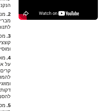
הנקני
מני
מבריש
לתנור ל25-30 דקות על 170 מעל
מכי
קוצצי
ומוסי
מוס
על אש
קרים 
להמס
דקות 
להסמי
מסד