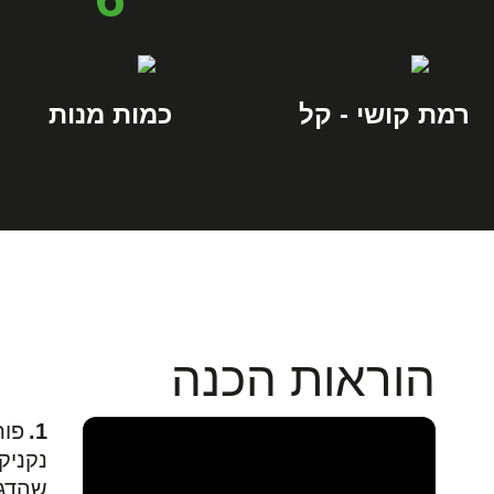
רמת קושי - קל
כמות מנות
הוראות הכנה
פות
נקניק
שהדגמ