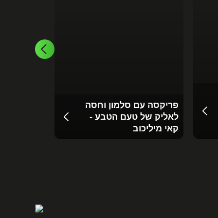
לחם חמאה 
פריקסה עם סלמון וחסה
נתלש - מתכ
לאליק של טעם הטבע -
כץ מנבחר
קאי מיליכוב
henkitchen