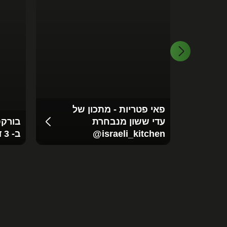
פאי פטריות - מתכון של
עדי ששון מנבחרת
בורקס
‪@israeli_kitchen‬
ב- 3 דקות עבודה