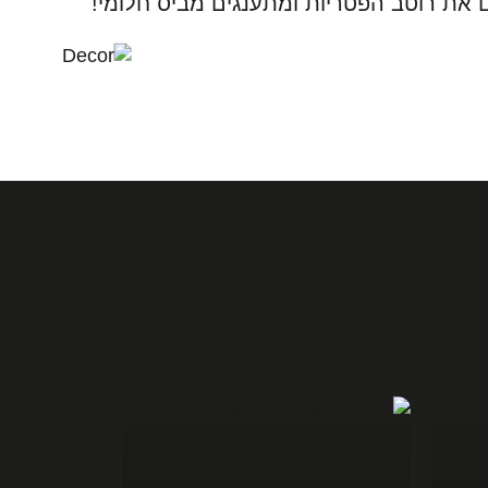
ם את רוטב הפטריות ומתענגים מביס חלומי!