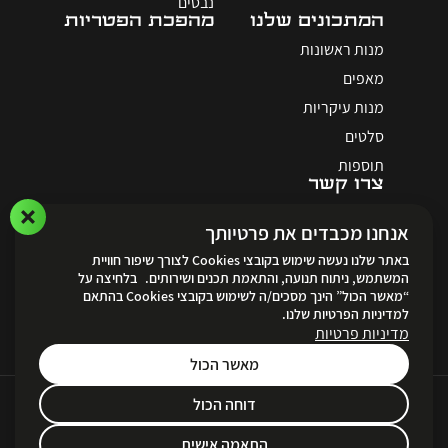
נבטים
המתכונים שלנו
מהפכת הפטריות
מנות ראשונות
מאפים
מנות עיקריות
סלטים
תוספות
צרו קשר
אנחנו מכבדים את פרטיותך
באתר שלנו נעשה שימוש בקובצי Cookies לצורך שיפור חוויית
המשתמש, ניתוח תנועה, והתאמת תכנים ושירותים. בלחיצה על
“מאשר הכול” הינך מסכים/ה לשימוש בקובצי Cookies בהתאם
לאתר ההזמנות
למדיניות הפרטיות שלנו.
מדיניות פרטיות
מאשר הכול
דוחה הכול
Created by
Unika Digital
תקנון ותנאי שימוש ופרטיות
|
הצהרת נגישות
|
מדיניות הפרטיות
התאמה אישית