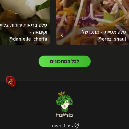
סלט בריאות ירוקות צלויי
סלט אסייתי - מתכו של
וקינואה -
danielle_cheffa@
erez_shaul@
לכל המתכונים
הזית 1, מעונה