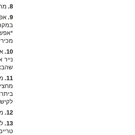
מרד
אפש
במקרר
*אפש
מכירי
שהבצק
מו
מחצית
ביתרת
לקישו
מח
לפ
טריים