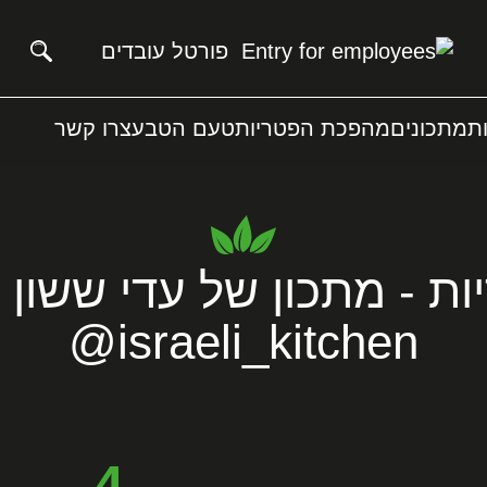
פורטל עובדים
ת
מתכונים
מהפכת הפטריות
טעם הטבע
צרו קשר
ות - מתכון של עדי ששון
‪@israeli_kitchen‬
4