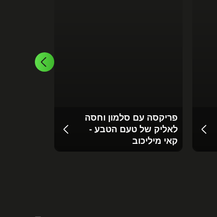
לחם חמאה 
פריקסה עם סלמון וחסה
נתלש - מתכ
לאליק של טעם הטבע -
כץ מנבחר
קאי מיליכוב
henkitchen