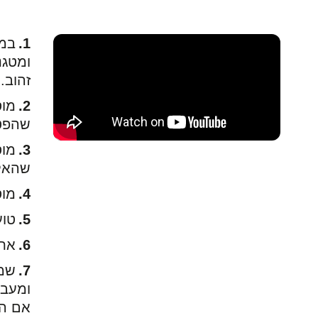
במח
ומטגנ
זהוב.
מוס
שהפטר
שהאל
מוס
טוע
את 
שמי
ומעבד
אם הב